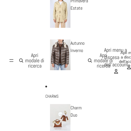
Primavera
Estate
Autunno
Apri menu a
Inverno
Apri 
Apri
Apri
discesa
a dis
modale di
modale di
dell'ac
dell'account
ricerca
ricerca
CHARMS
Charm
Duo