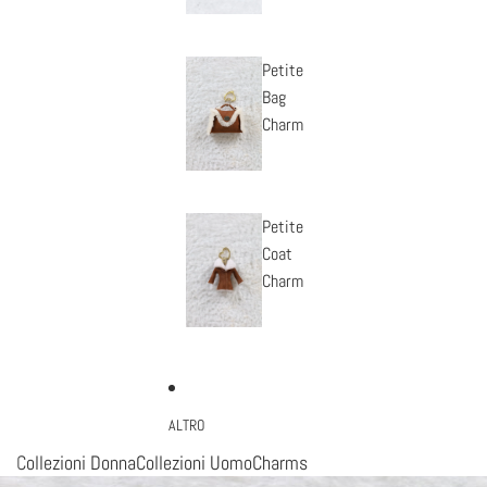
Petite
Bag
Charm
Petite
Coat
Charm
ALTRO
Collezioni Donna
Collezioni Uomo
Charms
Passa alle informazioni sul prodotto